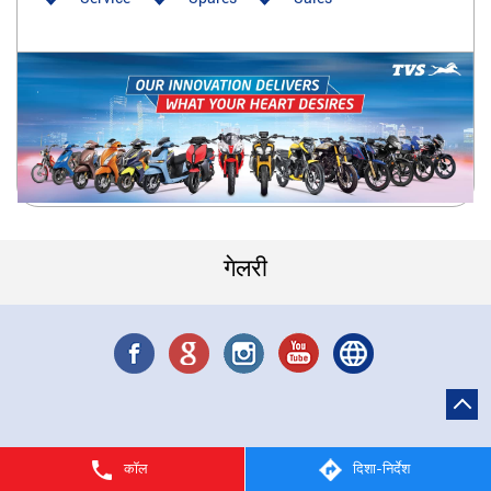
गेलरी
कॉल
दिशा-निर्देश