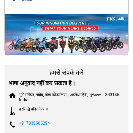
हमसे संपर्क करें
भाषा अनुवाद नहीं कर सकता है।
भूमि मंजिल, नंदोद, मोता फोफालिया।
अम्लेथा
हिंदी, ગુજરાત
-
393145
India
हरसिद्धि मंदिर के पास
+917039606294