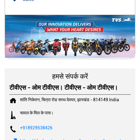
हमसे संपर्क करें
टीवीएस - ओम टीवीएस। टीवीएस - ओम टीवीएस।
शांति निकेतन, चित्रा रोड
सरथ
देवघर, झारखंड
-
814149
India
चावल के मिल के पास।
+918929538426